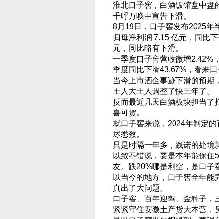
淮北口子窖，白酒饭馆盘中盘
千呼万唤中宣告下滑。
8月19日，口子窖发布2025年
归母净利润 7.15 亿元，同比
元，同比略有下滑。
一季度口子窖营收微增2.42%
季度同比下滑43.67%，看
当今上市酒企事迹下滑的预期
王人大王人调整了快三年了。
反而最近几天白酒板块担当了
喜可贺。
就口子窖来说，2024年制定
尽悉数。
只是时隔一年多，践诺的处境就
以致不错说，要是本年能保住5
友。跌20%哪是利空，是口子
以当今的地方，口子窖全年能完
真出了大问题。
口子窖、百年迎驾、金种子，
紧紧守住安徽土产货大本营，