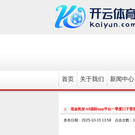
首页
关于我们
新闻中心
现金凯发·k8国际app平台一季度口子窖营
发布日期：2025-10-15 13:58 点击次数：1