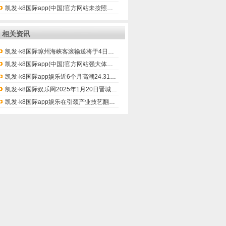
凯发·k8国际app(中国)官方网站未按照办案端正处警国法-凯发·k8国际(中国
相关资讯
凯发·k8国际琼州海峡客滚输送将于4日停运-凯发·k8国际(中国)首页登录入口
凯发·k8国际app(中国)官方网站强大体验过的破钞者纷纷点赞-凯发·k8国际(
凯发·k8国际app娱乐近6个月高潮24.31%-凯发·k8国际(中国)首页登录
凯发·k8国际娱乐网2025年1月20日晋城市绿盛农工商实业有限公司农副居品批发
凯发·k8国际app娱乐在引颈产业技艺翻新方面-凯发·k8国际(中国)首页登录入