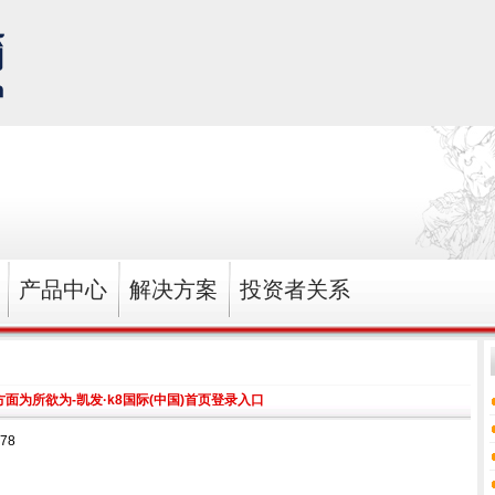
产品中心
解决方案
投资者关系
方面为所欲为-凯发·k8国际(中国)首页登录入口
78