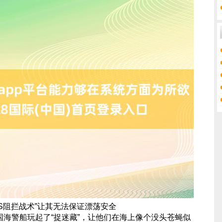
IS阻拦战术”让其无法保证漂荡安全
海警船玩起了“捉迷藏”，让他们在海上像个没头苍蝇似