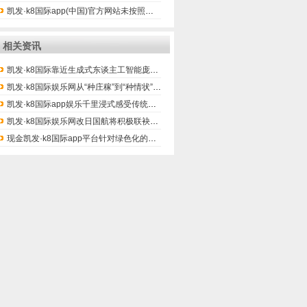
凯发·k8国际app(中国)官方网站未按照办案端正处警国法-凯发·k8国际(中国
相关资讯
凯发·k8国际靠近生成式东谈主工智能庞杂的数据需求-凯发·k8国际(中国)首页登
凯发·k8国际娱乐网从“种庄稼”到“种情状” 农文旅交融让村民饱读起“钱袋子”-
凯发·k8国际app娱乐千里浸式感受传统非遗文化的私有魔力-凯发·k8国际(中国
凯发·k8国际娱乐网改日国航将积极联袂中国商飞等互助伙伴-凯发·k8国际(中国)
现金凯发·k8国际app平台针对绿色化的商业发展标的-凯发·k8国际(中国)首页