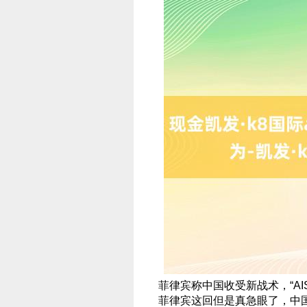
菲律宾称中国收受新战术，“A
菲律宾这回但是真急眼了，中国