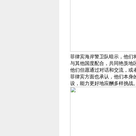
菲律宾海岸警卫队暗示，他们
与其他国度配合，共同艳羡地
他们但愿通过对话和交流，或
菲律宾方面也承认，他们本身
设，能力更好地应酬多样挑战