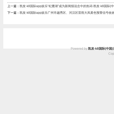
上一篇：
凯发·k8国际app娱乐“杞麓湖”成为新闻报说念中的热词-凯发·k8国际(
下一篇：
凯发·k8国际app娱乐广州市越秀区、河汉区雷雨大风黄色预警信号收效-
Powered by
凯发·k8国际(中国
Cop