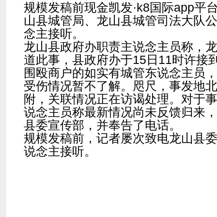
规模发稿前现金凯发·k8国际app
山县城管局、龙山县城管司法大队
念主接听。
龙山县政府办职责主说念主员称，
道此事，县政府办于15日11时许接
围殴商户的如实有城管东说念主员
受伤情况暂不了解。咫尺，事发地
附，关联情况正在访谒处理。对于
说念主员称最新情况尚未反馈归来
县委宣传部，并奉告了电话。
规模发稿前，记者屡次致电龙山县
说念主接听。