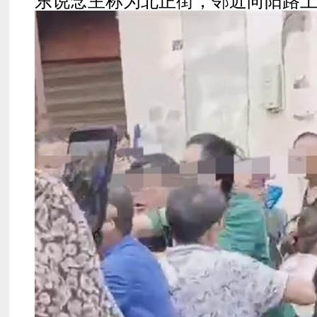
东说念主称为北正街，邻近向阳路